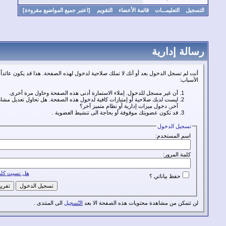
التعليمـــات
قائمة الأعضاء
التقويم
[اعتبر جميع المواضيع مقروءة]
 إدارية
 تسجل الدخول بعد أو أنك لا تملك صلاحية لدخول لهذه الصفحة. هذا قد يكون عائداً لأحد هذه
:
أن غير مسجل للدخول. إملاء الاستمارة أدنى هذه الصفحة وحاول مرة أخرى.
ليست لديك صلاحية أو إمتيازات كافية لدخول هذه الصفحة. هل تحاول تعديل مشاركة شخص
آخر, دخول ميزات إدارية أو نظام متميز آخر؟
قد تكون عضويتك موقوفة أو بحاجة الى تنشيط العضوية .
يل الدخول
 المستخدم:
ة المرور:
هل نسيت كلمة المرور؟
حفظ بياناتي ؟
كن من مشاهدة محتويات هذه الصفحة الا بعد
التّسجيل
الى المنتدى .