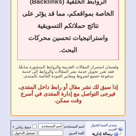
الروابط الخلفية (Backlinks)
خاصة بمواقعكم، مما قد يؤثر على
نتائج حملاتكم التسويقية
واستراتيجيات تحسين محركات
البحث.
ن استمرار المقالات القديمة والروابط المنشورة سابقًا،
د تقرر تحويل خدمة نشر المقالات والروابط إلى خدمة
فوعة تخضع لشروط ومعايير الجودة الخاصة بالمنتدى.
 سبق لك نشر مقال أو رابط داخل المنتدى،
رجى التواصل مع إدارة المنتدى في أسرع
وقت ممكن.
 السنة للحوار
اسم المستخدم
حفظ بياناتي ؟
ى
كلمة المرور
سالة إدارية