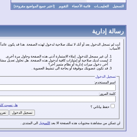
التعليمـــات
قائمة الأعضاء
التقويم
[اعتبر جميع المواضيع مقروءة]
 إدارية
 تسجل الدخول بعد أو أنك لا تملك صلاحية لدخول لهذه الصفحة. هذا قد يكون عائداً لأحد هذه
:
أن غير مسجل للدخول. إملاء الاستمارة أدنى هذه الصفحة وحاول مرة أخرى.
ليست لديك صلاحية أو إمتيازات كافية لدخول هذه الصفحة. هل تحاول تعديل مشاركة شخص
آخر, دخول ميزات إدارية أو نظام متميز آخر؟
قد تكون عضويتك موقوفة أو بحاجة الى تنشيط العضوية .
يل الدخول
 المستخدم:
ة المرور:
هل نسيت كلمة المرور؟
حفظ بياناتي ؟
كن من مشاهدة محتويات هذه الصفحة الا بعد
التّسجيل
الى المنتدى .