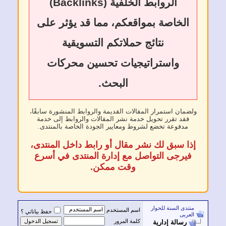
الروابط الخلفية (Backlinks)
خاصة بمواقعكم، مما قد يؤثر على
نتائج حملاتكم التسويقية
واستراتيجيات تحسين محركات
البحث.
ن استمرار المقالات القديمة والروابط المنشورة سابقًا،
د تقرر تحويل خدمة نشر المقالات والروابط إلى خدمة
فوعة تخضع لشروط ومعايير الجودة الخاصة بالمنتدى.
 سبق لك نشر مقال أو رابط داخل المنتدى،
رجى التواصل مع إدارة المنتدى في أسرع
وقت ممكن.
 السنة للحوار
اسم المستخدم
حفظ بياناتي ؟
ى
كلمة المرور
سالة إدارية