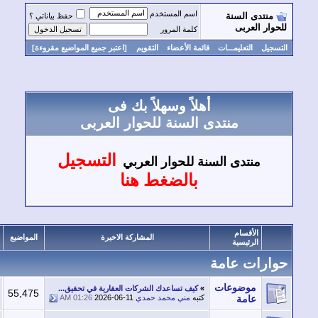
اسم المستخدم
منتدى السنة
حفظ بياناتي ؟
وار العربى
كلمة المرور
سجيل
التعليمـــات
قائمة الأعضاء
التقويم
[اعتبر جميع المواضيع مقروءة]
أهلاً وسهلاً بك فى
منتدى السنة للحوار العربى
التسجيل
منتدى السنة للحوار العربي
بالضغط هنا
الأقسام
المشاركة الاخيرة
المواضيع
المشاركات
الرئيسية
ارات عامة
موضوعات
»
كيف تساعدك الشركات العقارية في تحقيق...
111,616
55,475
عامة
كتبه
مني محمد حمدي
2026-06-11
01:26 AM