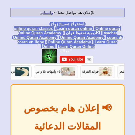
للإعلان هنا تواصل معنا >
واتساب
استخراج تصريح زواج
Learn quran online
Online qura
teacher
اكاديمية تحفيظ قران
Online Quran Academy
Online Quran Academy
Online Quran Academy
cours
coran en ligne
Online Quran Academy
Learn Quran
Online
Learn Quran Online
فوائد القرفة
آباء وأمهات بلا وعي
تربية الأبناء في غياب الأب
📢 إعلان هام بخصوص
المقالات الدعائية