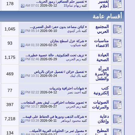
تفسير
»
تفسير حلم العصافير: رموز الحرية...
179
178
أحلام
كتبه
ريهام تمام15
2026-05-12
07:01 AM
سام عامة
المجتمع
»
كبائن مصاعد بدون حفر: الحل العصري...
1,061
1,045
العربي
كتبه
نادر كينوي
2026-06-10
05:14 PM
مناسبات
»
شركة عزل اسطح بجازان
95
93
الاعضاء
كتبه
شيكوب
2026-02-25
01:33 AM
العيادة
»
نزيف تحت العنكبوتية.. حالة عصبية خطيرة...
1,224
1,175
الصحية
كتبه
ريم الحربي
2026-05-29
02:46 PM
المرأة
»
تفصيل خزائن / تفصيل خزائن بالرياض‏
والأسرة
469
473
كتبه
باك لينك
2026-05-24
10:31 PM
والطفل
كتب
»
شهادات احترافية وتدريبات
82
77
إلكترونية
كتبه
أحمد نصر
2026-04-12
02:22 PM
الصوتيات
»
تصوير منتجات احترافي… ليش بعض المنتجات...
414
397
والمرئيات
كتبه
ريم الحربي
2026-05-27
10:27 PM
دعاية
»
شركات الذهب ودورها في الحفاظ على قيمة...
7,376
7,218
وإعلان
كتبه
محمود ابوماهر
2026-06-11
03:28 PM
المطبخ
»
معمول تمر بر: الحلويات العربية الأصيلة...
137
134
كتبه
يلاشوب
2025-02-17
09:19 AM