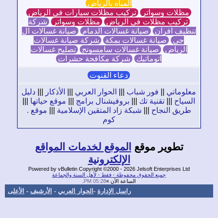
المياه بالرياض
ظلات وسواتر
تركيب مظلات سيارات في الرياض
تركيب مظلات في الرياض
مظلات وسواتر
شركة
ظيف افران
صيانة غسالات الدمام
صيانة غسالات ال
جي
صيانة غسالات بمكة
شركة صيانة غسالات
الرياض
صيانة غسالات سامسونج
تصليح غسالات
اتوماتيك
شركة مكافحة حشرات
دعاء القنوت
لوماتي
||
فور شباب
|||
الحوار العربي
|||
الأذكار
|||
دليل
سياح
|||
تقنية تك
|||
بروفيشنال برامج
|||
موقع حياتها
|||
ريق النجاح
|||
شبكة زاد المتقين الإسلامية
|||
موقع .
كوم
تطوير موقع
الموقع لخدمات المواقع
الإلكترونية
Powered by vBulletin Copyright ©2000 - 2026 Jelsoft Enterprises Ltd
جميع الحقوق محفوظة - فقط - لأهل السنة والجماعة
الساعة الآن »
05:28 PM
.
راسل الإدارة
-
الحوار العربي
-
الأرشيف
-
الأعلى