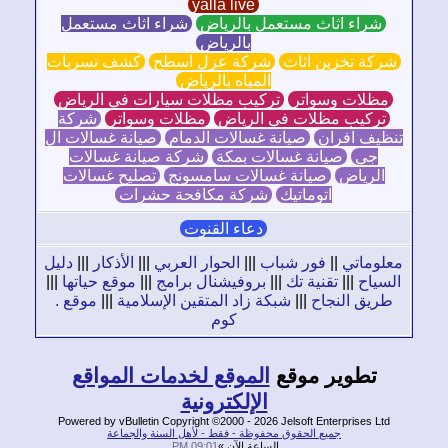
yalla live
شراء اثاث مستعمل بالرياض
شراء اثاث مستعمل
بالرياض
ركة تخزين اثاث
شركة عزل اسطح
كشف تسربات
المياه بالرياض
مظلات وسواتر
تركيب مظلات سيارات في الرياض
تركيب مظلات في الرياض
مظلات وسواتر
شركة
ظيف افران
صيانة غسالات الدمام
صيانة غسالات ال
جي
صيانة غسالات بمكة
شركة صيانة غسالات
الرياض
صيانة غسالات سامسونج
تصليح غسالات
اتوماتيك
شركة مكافحة حشرات
دعاء القنوت
لوماتي
||
فور شباب
|||
الحوار العربي
|||
الأذكار
|||
دليل
سياح
|||
تقنية تك
|||
بروفيشنال برامج
|||
موقع حياتها
|||
طريق النجاح
|||
شبكة زاد المتقين الإسلامية
|||
موقع .
كوم
تطوير موقع
الموقع لخدمات المواقع
الإلكترونية
Powered by vBulletin Copyright ©2000 - 2026 Jelsoft Enterprises Ltd
جميع الحقوق محفوظة - فقط - لأهل السنة والجماعة
الساعة الآن »
09:01 PM
.