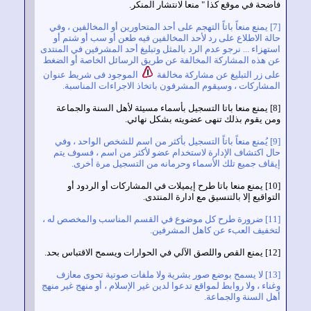
حة في موقع كذا " منعا لانتشار المنكر.
[7] يمنع منعاً باتاً التهجم على أحد المتحاورين أو المخالفين ، وفي
لة الاطلاع على رد لأحد المخالفين فيه طعن أو سب أو شتم أو
هزاء ... نرجو عدم الرد بالمثل وتبليغ أحد المشرفين في المنتدى
 هذه المشاركة المخالفة عن طريق الرسائل الخاصة أو الضغط
ى زر التبليغ عن مشاركة مخالفة
الموجود فى شريط عنوان
مشاركات ، وسيقوم المشرفون باتخاذ الاجراءات المناسبة.
[8] يمنع منعا باتا التسجيل بأسماء مسيئة لأهل السنة والجماعة
ن يقوم بذلك تنهى عضويته بشكل نهائي.
[9] يُمنع منعاً باتاً التسجيل بأكثر من اسم للشخص الواحد ، وفي
ل اكتشاف الإدارة لاستخدام عضو لأكثر من اسم ، فسوف يتم
قاف جميع تلك الأسماء وحرمانه من التسجيل مرة أخرى.
[10] يمنع منعا باتا طرح إيميلات في المشاركات أو الردود أو
واقيع إلا بالتنسيق مع ادارة المنتدى.
[11] ضرورة طرح كل موضوع في القسم المناسب والمخصص له ،
خفيف العبء عن كاهل المشرفين.
[13] لا يسمح بوضع صور بشرية ولا ملفات صوتية تحوى معازف
اء ، ولا روابط لمواقع تدعوا لدين غير الإسلام ، أو منهج غير منهج
ل السنة والجماعة.