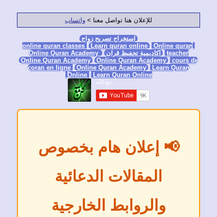
للإعلان هنا تواصل معنا >
واتساب
استخراج تصريح زواج
Learn quran online
Online qura
teacher
اكاديمية تحفيظ قران
Online Quran Academy
Online Quran Academy
Online Quran Academy
cours
coran en ligne
Online Quran Academy
Learn Quran
Online
Learn Quran Online
📢 إعلان هام بخصوص
المقالات الدعائية
والروابط الخارجية