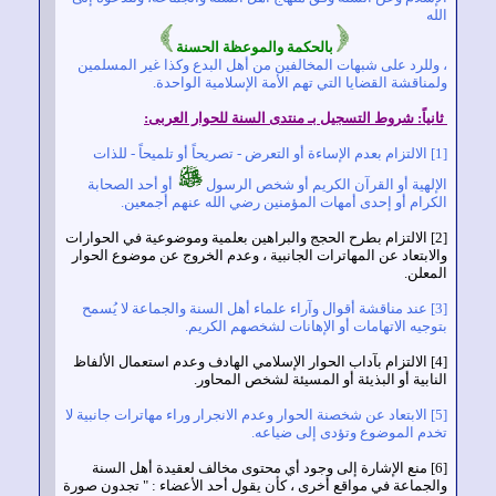
ه
بالحكمة والموعظة الحسنة
وللرد على شبهات المخالفين من أهل البدع وكذا غير المسلمين
ناقشة القضايا التي تهم الأمة الإسلامية الواحدة.
نياً: شروط التسجيل بـ
منتدى السنة للحوار العربى
:
[1] الالتزام بعدم الإساءة أو التعرض - تصريحاً أو تلميحاً - للذات
إلهية أو القرآن الكريم أو شخص الرسول
أو أحد الصحابة
كرام أو إحدى أمهات المؤمنين رضي الله عنهم أجمعين.
[2] الالتزام بطرح الحجج والبراهين بعلمية وموضوعية في الحوارات
لابتعاد عن المهاترات الجانبية ، وعدم الخروج عن موضوع الحوار
معلن.
[3] عند مناقشة أقوال وآراء علماء أهل السنة والجماعة لا يُسمح
وجيه الاتهامات أو الإهانات لشخصهم الكريم.
[4] الالتزام بآداب الحوار الإسلامي الهادف وعدم استعمال الألفاظ
ابية أو البذيئة أو المسيئة لشخص المحاور.
[5] الابتعاد عن شخصنة الحوار وعدم الانجرار وراء مهاترات جانبية لا
دم الموضوع وتؤدى إلى ضياعه.
[6] منع الإشارة إلى وجود أي محتوى مخالف لعقيدة أهل السنة
لجماعة في مواقع أخرى ، كأن يقول أحد الأعضاء : " تجدون صورة