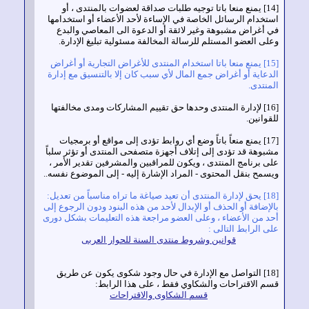
[14] يمنع منعا باتا توجيه طلبات صداقة لعضوات بالمنتدى ، أو
تخدام الرسائل الخاصة في الإساءة لأحد الأعضاء أو استخدامها
 أغراض مشبوهة وغير لائقة أو الدعوة الى المعاصي والبدع
لى العضو المستلم للرسالة المخالفة مسئولية تبليغ الإدارة.
[15] يمنع منعا باتا استخدام المنتدى للأغراض التجارية أو أغراض
دعاية أو أغراض جمع المال لأي سبب كان إلا بالتنسيق مع إدارة
منتدى.
[16] لإدارة المنتدى وحدها حق تقييم المشاركات ومدى مخالفتها
وانين.
[17] يمنع منعاً باتاً وضع أي روابط تؤدى إلى مواقع أو برمجيات
بوهة قد تؤدى إلى إتلاف أجهزة متصفحى المنتدى أو تؤثر سلباً
ى برنامج المنتدى ، ويكون للمراقبين والمشرفين تقدير الأمر ،
سمح بنقل المحتوى - المراد الإشارة إليه - إلى الموضوع نفسه..
[18] يحق لإدارة المنتدى أن تعيد صياغة ما تراه مناسباً من تعديل:
إضافة أو الحذف أو الإبدال لأحد من هذه البنود ودون الرجوع إلى
د من الأعضاء ، وعلى العضو مراجعة هذه التعليمات بشكل دورى
 الرابط التالى :
قوانين وشروط
منتدى السنة للحوار العربى
[18] التواصل مع الإدارة في حال وجود شكوى يكون عن طريق
م الاقتراحات والشكاوي فقط ، على هذا الرابط:
قسم الشكاوى والاقتراحات