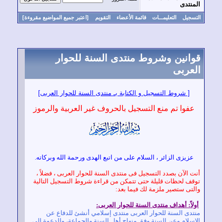
منتدى
سجيل
التعليمـــات
قائمة الأعضاء
التقويم
[اعتبر جميع المواضيع مقروءة]
انين وشروط منتدى السنة للحوار
عربى
[ شروط التسجيل و الكتابة بـ
منتدى السنة للحوار العربى]
عفوا تم منع التسجيل بالحروف غير العربية والرموز
عزيزى الزائر ، السلام على من اتبع الهدى ورحمة الله وبركاته.
ت الآن بصدد التسجيل فى
منتدى السنة للحوار العربى
، فضلاً ،
قف لحظات قليلة حتى تتمكن من قراءة شروط التسجيل التالية
لتى ستصير ملزمة لك فيما بعد:
لاً: أهداف
منتدى السنة للحوار العربى
:
تدى السنة للحوار العربى
منتدى إسلامي أنشئ للدفاع عن
إسلام وعن السنة وفق منهاج أهل السنة والجماعة، وللدعوة إلى