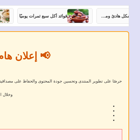
7 نصائح تساعدك على النوم بشكل هادئ ومستمر
فوائد أكل سبع تمرات يوميًا
📢 إعلان هام
حرصًا على تطوير المنتدى وتحسين جودة المحتوى والحفاظ على مصداقيته، 
وخلال ا