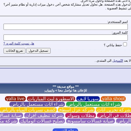
رة أدنى هذه الصفحة وحاول مرة أخرى.
ة لدخول هذه الصفحة. هل تحاول تعديل مشاركة شخص آخر, دخول ميزات إدارية أو نظام متميز آخر؟
ى تنشيط العضوية .
اسم المستخدم:
كلمة المرور:
هل نسيت كلمة المرور؟
حفظ بياناتي ؟
ا بعد
التّسجيل
الى المنتدى .
*** مواقع صديقة ***
للإعلان هنا تواصل معنا >
واتساب
yalla shoot
سوريا لايف
الاسطورة لبث المباريات
yalla live
شراء اثاث مستعمل بالرياض
شراء اثاث مستعمل بالرياض
ركة تخزين اثاث
شركة عزل اسطح
كشف تسربات المياه بالرياض
لات في الرياض
مظلات وسواتر
شركة تنظيف افران
صيانة غسالا
الرياض
صيانة غسالات سامسونج
تصليح غسالات اتوماتيك
شركة مك
دعاء القنوت