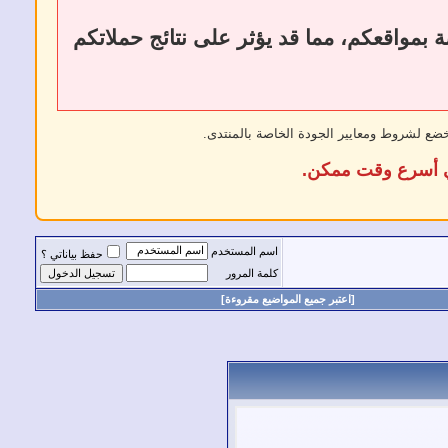
ات أو إزالة الروابط الخارجية إلى فقدان الروابط الخلفية (Backlinks) الخاصة بمواقعكم، مما قد يؤثر على نتائج حملاتكم
خضع لشروط ومعايير الجودة الخاصة بالمنتدى.
في أسرع وقت ممكن.
اسم المستخدم
حفظ بياناتي ؟
كلمة المرور
[اعتبر جميع المواضيع مقروءة]