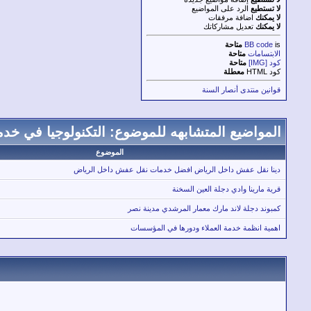
لا تستطيع
الرد على المواضيع
لا يمكنك
اضافة مرفقات
لا يمكنك
تعديل مشاركاتك
is
BB code
متاحة
الابتسامات
متاحة
كود [IMG]
متاحة
كود HTML
معطلة
قوانين منتدى أنصار السنة
المواضيع المتشابهه للموضوع: التكنولوجيا في خد
الموضوع
دينا نقل عفش داخل الرياض افضل خدمات نقل عفش داخل الرياض
قرية مارينا وادي دجلة العين السخنة
كمبوند دجلة لاند مارك معمار المرشدي مدينة نصر
اهمية انظمة خدمة العملاء ودورها في المؤسسات