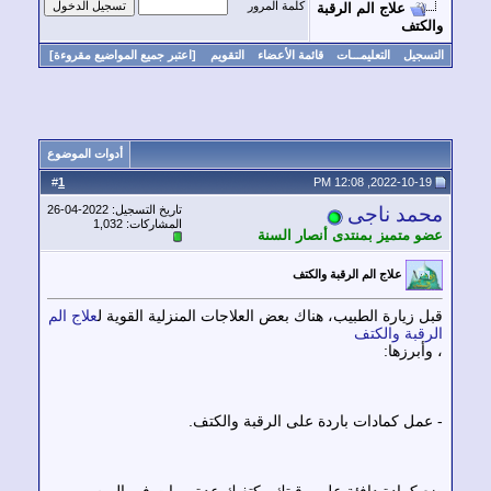
كلمة المرور
علاج الم الرقبة
لكتف
سجيل
التعليمـــات
قائمة الأعضاء
التقويم
[اعتبر جميع المواضيع مقروءة]
أدوات الموضوع
1
#
مد ناجى
تاريخ التسجيل: 2022-04-26
المشاركات: 1,032
و متميز بمنتدى أنصار السنة
علاج الم الرقبة والكتف
ل زيارة الطبيب، هناك بعض العلاجات المنزلية القوية ل
علاج الم
رقبة والكتف
أبرزها:
عمل كمادات باردة على الرقبة والكتف.
 كمادة دافئة على رقبتك وكتفيك عدة مرات في اليوم.