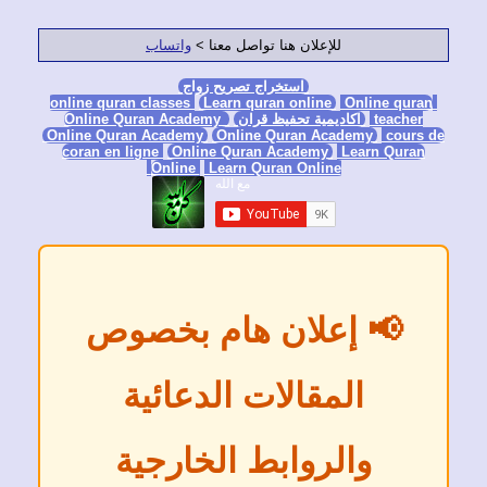
للإعلان هنا تواصل معنا >
واتساب
استخراج تصريح زواج
Learn quran online
Online qura
teacher
اكاديمية تحفيظ قران
Online Quran Academy
Online Quran Academy
Online Quran Academy
cours
coran en ligne
Online Quran Academy
Learn Quran
Online
Learn Quran Online
📢 إعلان هام بخصوص
المقالات الدعائية
والروابط الخارجية