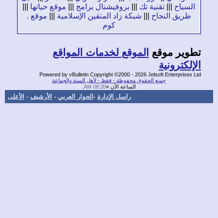
سياح
|||
تقنية تك
|||
بروفيشنال برامج
|||
موقع حياتها
|||
طريق النجاح
|||
شبكة زاد المتقين الإسلامية
|||
موقع .
كوم
وير موقع
الموقع لخدمات المواقع
لكترونية
Powered by vBulletin Copyright ©2000 - 2026 Jelsoft Enterprise
جميع الحقوق محفوظة - فقط - لأهل السنة والجماعة
الساعة الآن »
08:20 AM
.
راسل الإدارة
-
الحوار العربي
-
الأرشيف
-
الأعلى